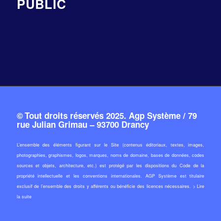
PUBLIC
© Tout droits réservés 2025. Agp Système / 79
rue Julian Grimau – 93700 Drancy
L’ensemble des éléments figurant sur le Site (contenus éditoriaux, textes, images,
photographies, graphismes, logos, marques, noms de domaine, bases de données, codes
sources et objets, architecture, etc.) est protégé par les dispositions du Code de la
propriété intellectuelle et les conventions internationales. AGP Système est titulaire
exclusif de l’ensemble des droits y afférents ou bénéficie des licences nécessaires. >
Lire
la suite