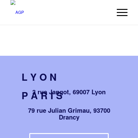
L Y O N
3 rue Jangot, 69007 Lyon
P A R I S
79 rue Julian Grimau, 93700
Drancy