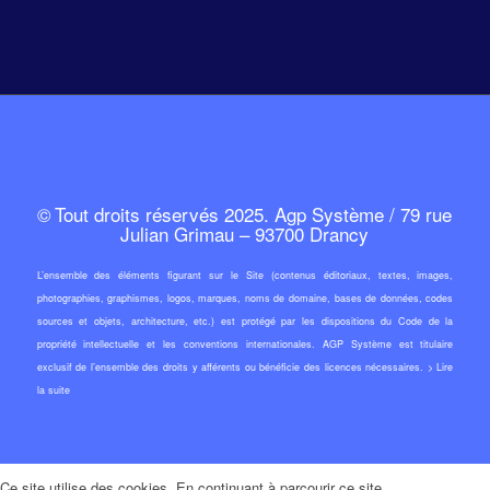
© Tout droits réservés 2025. Agp Système / 79 rue
Julian Grimau – 93700 Drancy
L’ensemble des éléments figurant sur le Site (contenus éditoriaux, textes, images,
photographies, graphismes, logos, marques, noms de domaine, bases de données, codes
sources et objets, architecture, etc.) est protégé par les dispositions du Code de la
propriété intellectuelle et les conventions internationales. AGP Système est titulaire
exclusif de l’ensemble des droits y afférents ou bénéficie des licences nécessaires. >
Lire
la suite
Ce site utilise des cookies. En continuant à parcourir ce site,