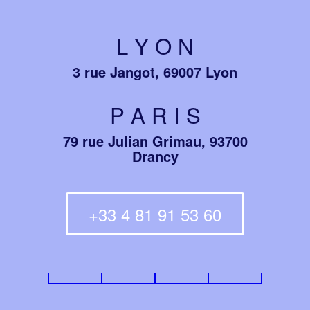
L Y O N
3 rue Jangot, 69007 Lyon
P A R I S
79 rue Julian Grimau, 93700
Drancy
+33 4 81 91 53 60